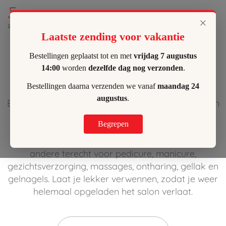
Lilly's Hombeek
×
Laatste zending voor vakantie
Verwen jezelf
Bestellingen geplaatst tot en met
vrijdag 7 augustus
14:00
worden
dezelfde dag nog verzonden
.
Bestellingen daarna verzenden we vanaf
maandag 24
augustus
.
Ben jij op zoek naar een schoonheidssalon dat een
totaalpakket aan behandelingen aanbiedt?
Begrepen
Dan ben je bij Lilly's in de Spoorwegstraat in
Hombeek aan het juiste adres! Je kunt hier onder
andere terecht voor pedicure, manicure,
gezichtsverzorging, massages, ontharing, gellak en
gelnagels. Laat je lekker verwennen, zodat je weer
helemaal opgeladen het salon verlaat.