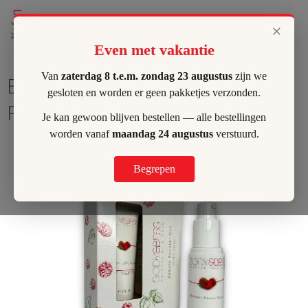
Lilly's Hombeek
×
Even met vakantie
Van
zaterdag 8 t.e.m. zondag 23 augustus
zijn we
Beauty Booster Box | Ultimate
gesloten en worden er geen pakketjes verzonden.
Repair
Je kan gewoon blijven bestellen — alle bestellingen
worden vanaf
maandag 24 augustus
verstuurd.
Begrepen