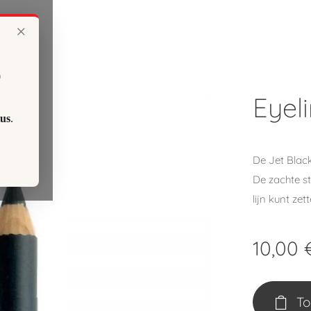
×
0
Eyeli
us
.
De Jet Black
De zachte st
lijn kunt zet
10,00
To