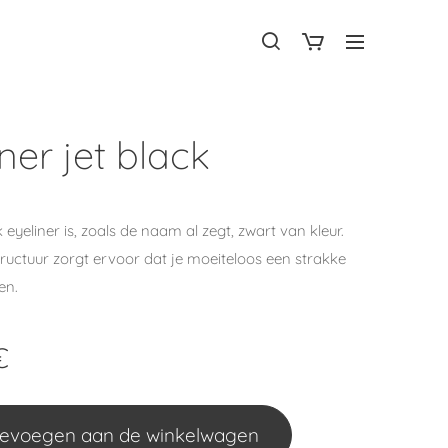
ner jet black
 eyeliner is, zoals de naam al zegt, zwart van kleur.
ructuur zorgt ervoor dat je moeiteloos een strakke
ten.
€
evoegen aan de winkelwagen