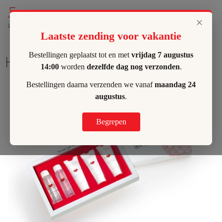
Lilly's Hombeek
×
Laatste zending voor vakantie
Bestellingen geplaatst tot en met
vrijdag 7 augustus
Hydro Sensitive Facial Box
14:00
worden
dezelfde dag nog verzonden
.
Bestellingen daarna verzenden we vanaf
maandag 24
augustus
.
Begrepen