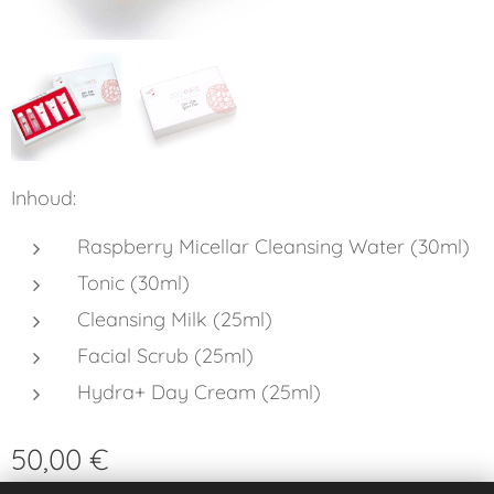
Inhoud:
Raspberry Micellar Cleansing Water (30ml)
Tonic (30ml)
Cleansing Milk (25ml)
Facial Scrub (25ml)
Hydra+ Day Cream (25ml)
50,00
€