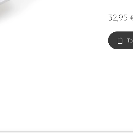
32,95
To