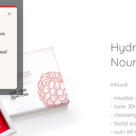
×
 en
Hydr
anaf
Nour
Inhoud
- micellar
- tonic 30
- cleansin
- facial s
- nutri li