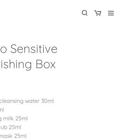
o Sensitive
ishing Box
 cleansing water 30ml
ml
g milk 25ml
crub 25ml
ft mask 25ml