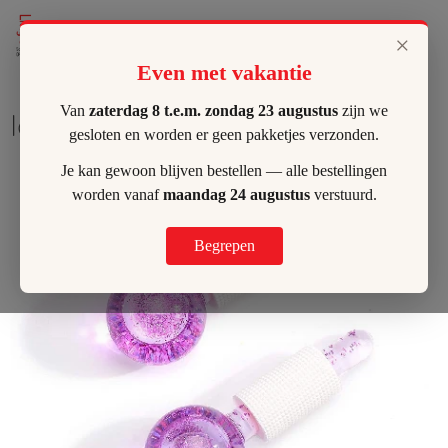
Lilly's Hombeek
×
Even met vakantie
Van
zaterdag 8 t.e.m. zondag 23 augustus
zijn we
Ice Globes
gesloten en worden er geen pakketjes verzonden.
Je kan gewoon blijven bestellen — alle bestellingen
worden vanaf
maandag 24 augustus
verstuurd.
Begrepen