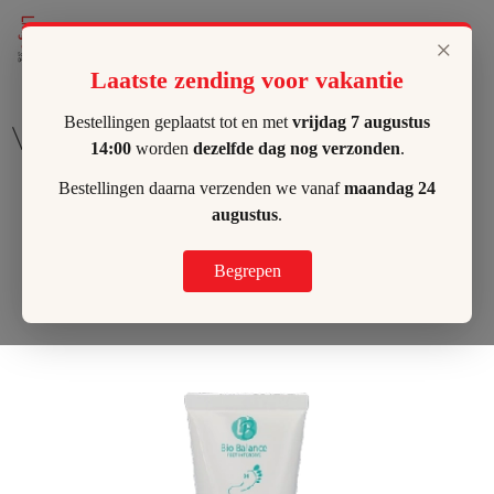
Lilly's Hombeek
×
Laatste zending voor vakantie
Bestellingen geplaatst tot en met
vrijdag 7 augustus
Voetcrème Care & Refresh
14:00
worden
dezelfde dag nog verzonden
.
Bestellingen daarna verzenden we vanaf
maandag 24
augustus
.
Begrepen