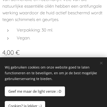
natuurlijke essentiële oliën hebben een antifungale
werking waardoor de huid actief beschermd wordt
tegen schimmels en geurtjes.
Verpakking: 30 ml.
Vegan.
4,00
€
Wij gebruiken cookies om onze website goed te laten
functioneren en te beveiligen, en om je de best mogelijke
© 2023–2026 Alle rechten voorbehouden
gebruikerservaring te bieden.
Lilly's Hombeek
Cookies
Geef me maar de light versie :-D
Toevoegen aan de winkelwagen
Cookies? Ja lekker :-)