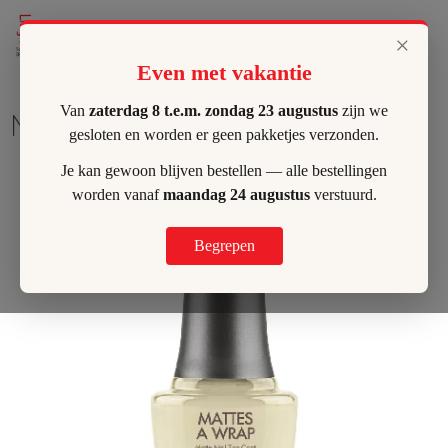
Lilly's Hombeek
×
Even met vakantie
Van
zaterdag 8 t.e.m. zondag 23 augustus
zijn we
Mattes A Wrap
gesloten en worden er geen pakketjes verzonden.
Je kan gewoon blijven bestellen — alle bestellingen
worden vanaf
maandag 24 augustus
verstuurd.
Begrepen