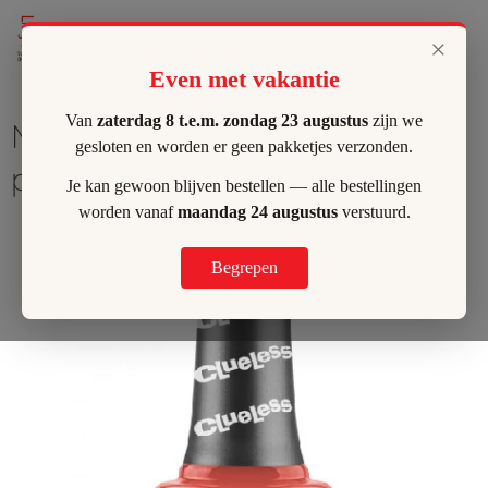
Lilly's Hombeek
×
Even met vakantie
Van
zaterdag 8 t.e.m. zondag 23 augustus
zijn we
Morgan Taylor - Driving in
gesloten en worden er geen pakketjes verzonden.
platforms
Je kan gewoon blijven bestellen — alle bestellingen
worden vanaf
maandag 24 augustus
verstuurd.
Begrepen