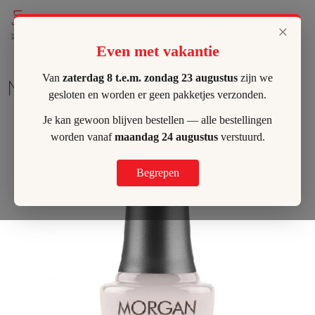
Lilly's Hombeek
×
Even met vakantie
Van
zaterdag 8 t.e.m. zondag 23 augustus
zijn we
Morgan Taylor - Tweed me!
gesloten en worden er geen pakketjes verzonden.
Je kan gewoon blijven bestellen — alle bestellingen
worden vanaf
maandag 24 augustus
verstuurd.
Begrepen