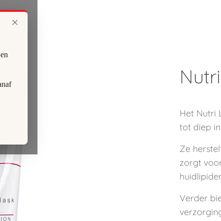
×
 en
Nutri
anaf
Het Nutri
tot diep i
Ze herstel
zorgt voo
huidlipide
Verder bi
verzorgin