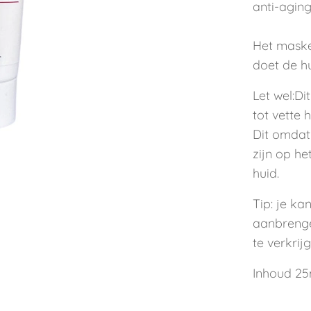
anti-aging
Het maske
doet de h
Let wel:D
tot vette h
Dit omdat
zijn op he
huid.
Tip: je ka
aanbrenge
te verkrij
Inhoud 25