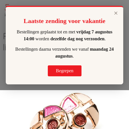
Lilly's Hombeek
×
Laatste zending voor vakantie
Bestellingen geplaatst tot en met
vrijdag 7 augustus
Rosékleurige oorbellen met
14:00
worden
dezelfde dag nog verzonden
.
lilatinten
Bestellingen daarna verzenden we vanaf
maandag 24
augustus
.
Begrepen