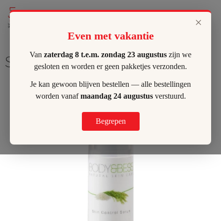
Lilly's Hombeek
×
Even met vakantie
Van
zaterdag 8 t.e.m. zondag 23 augustus
zijn we
Skin Control Serum
gesloten en worden er geen pakketjes verzonden.
Je kan gewoon blijven bestellen — alle bestellingen
worden vanaf
maandag 24 augustus
verstuurd.
Begrepen