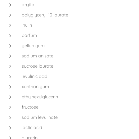
argilla
polyglyceryl-10 laurate
inulin
parfum
gellan gum
sodium anisate
sucrose laurate
levulinic acid
xanthan gum
ethylhexylglycerin
fructose
sodium levulinate
lactic acid
glycerin