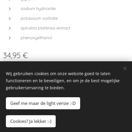
sodium hydroxide
potassium sorbate
spirulina platensis extract
phenoxyethanol
34,95
€
Wij gebruiken cookies om onze website goed te laten
functioneren en te beveiligen, en om je de best mogelijke
© 2023–2026 Alle rechten voorbehouden
gebruikerservaring te bieden.
Lilly's Hombeek
Cookies
Geef me maar de light versie :-D
Toevoegen aan de winkelwagen
Cookies? Ja lekker :-)