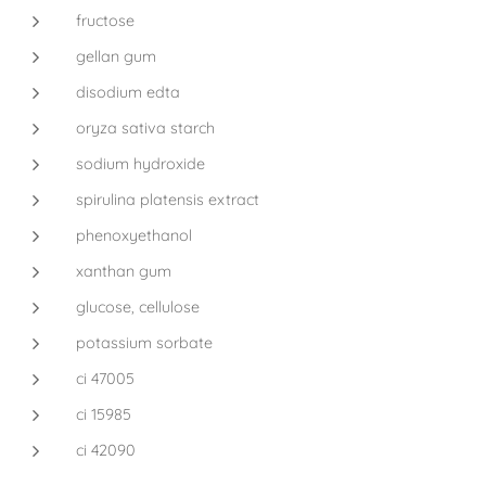
fructose
gellan gum
disodium edta
oryza sativa starch
sodium hydroxide
spirulina platensis extract
phenoxyethanol
xanthan gum
glucose, cellulose
potassium sorbate
ci 47005
ci 15985
ci 42090