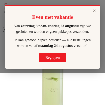
Lilly's Hombeek
×
Even met vakantie
Van
zaterdag 8 t.e.m. zondag 23 augustus
zijn we
Skin Control Tonic
gesloten en worden er geen pakketjes verzonden.
Je kan gewoon blijven bestellen — alle bestellingen
worden vanaf
maandag 24 augustus
verstuurd.
Begrepen