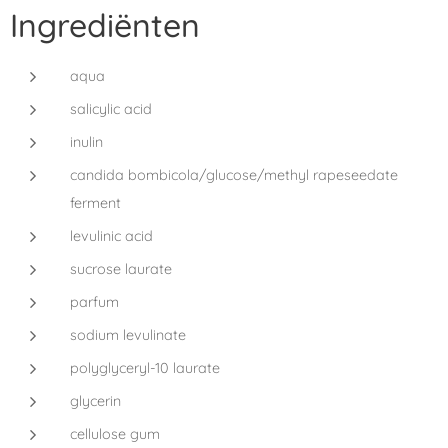
Ingrediënten
aqua
salicylic acid
inulin
candida bombicola/glucose/methyl rapeseedate
ferment
levulinic acid
sucrose laurate
parfum
sodium levulinate
polyglyceryl-10 laura­te
glycerin
cellulose gum