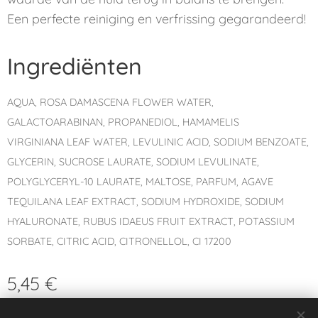
Een perfecte reiniging en verfrissing gegarandeerd!
Ingrediënten
AQUA, ROSA DAMASCENA FLOWER WATER,
GALACTOARABINAN, PROPANEDIOL, HAMAMELIS
VIRGINIANA LEAF WATER, LEVULINIC ACID, SODIUM BENZOATE,
GLYCERIN, SUCROSE LAURATE, SODIUM LEVULINATE,
POLYGLYCERYL-10 LAURATE, MALTOSE, PARFUM, AGAVE
TEQUILANA LEAF EXTRACT, SODIUM HYDROXIDE, SODIUM
HYALURONATE, RUBUS IDAEUS FRUIT EXTRACT, POTASSIUM
SORBATE, CITRIC ACID, CITRONELLOL, CI 17200
5,45
€